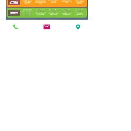
زموږ ویب پاه په پراخه کچه معلومات او
اسناد لري ، که تاسو د دې یوه پا aه کاپي
غواړئ مهرباني وکړئ د ښوونځي دفتر سره
اړیکه ونیسئ.
Address
Roe Green Junior School
Princes Avenue
Kingsbury
London
NW9 9JL
Contact Us
Tel No:
0208 204 5221
Tel No Extension: 2
Email:
admin@rgjs.brent.sch.uk