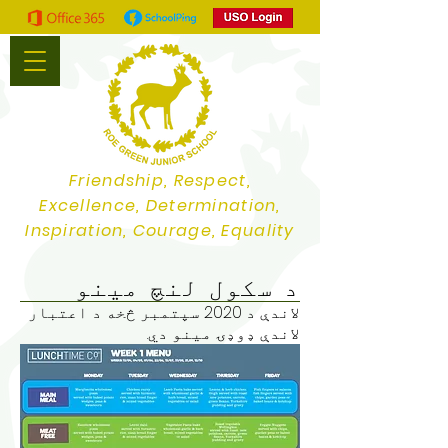
Friendship, Respect,
Excellence, Determination,
Inspiration, Courage, Equality
د سکول لنچ مینو
لاندې د 2020 سپتمبر څخه د اعتبار
لاندې ډوډۍ مینو دي.