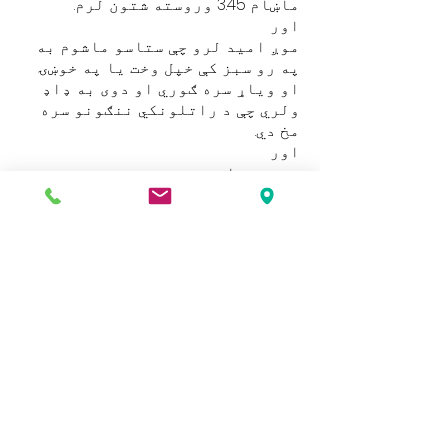
ماښام 3.45 وروسته شتون لرم.
اور
موږ امید لرو چې ستاسو ماشوم به
په رو سبز کې خپل وخت یا په خوښۍ
او ویاړ سره ګوري او دوی به ډاډ
ولري چې د راتلونکي ننګونو سره
مخ دي.
اور
غوره هیلې
اور
میلیسا لوزیمور
سر ښوونکی
زموږ ویب پاه په پراخه کچه معلومات او
اسناد لري ، که تاسو د دې یوه پا aه کاپي
غواړئ مهرباني وکړئ د ښوونځي دفتر سره
اړیکه ونیسئ.
Address
Roe Green Junior School
Princes Avenue
Kingsbury
London