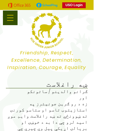
Friendship, Respect,
Excellence, Determination,
Inspiration, Courage, Equality
ښه راغلاست
ګرانو والدینو / ساتونکو
اور
زه د رو ګرین جونیئرز په
استازیتوب تاسو او ستاسو کورنۍ
ته ښوونځي ته ښه راغلاست وایم. موږ
امید لرو چې دا به د خوښۍ او
بریالۍ اړیکې پیل وي چیرې چې