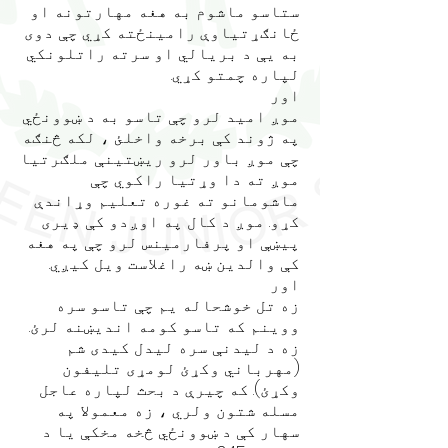
ستاسو ماشوم به هغه مهارتونه او
ځانګړتیاوې رامینځته کړي چې دوی
به یې د بریالي او سرته راتلونکي
لپاره چمتو کړي.
اور
موږ امید لرو چې تاسو به د ښوونځي
په ژوند کې برخه واخلئ ، لکه څنګه
چې موږ باور لرو ریښتینې ملګرتیا
موږ ته دا وړتیا راکوي چې
ماشومانو ته غوره تعلیم وړاندې
کړو. موږ د کال په اوږدو کې ډیری
پیښې او پرفارمینس لرو چې په هغه
کې والدین ښه راغلاست ویل کیږي.
اور
زه تل خوشحاله یم چې تاسو سره
ووینم که تاسو کومه اندیښنه لرئ.
زه د لیدنې سره لیدل کیدی شم
(مهرباني وکړئ لومړی تلیفون
وکړئ). که چیرې د بحث لپاره عاجل
مسله شتون ولري ، زه معمولا په
سهار کې د ښوونځي څخه مخکې یا د