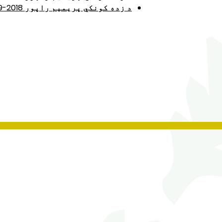
د زده کونکي پریمیم راپور 2018-2019
Contact Us
Tel No:
0208 204 5221
Tel No Extension: 2
Email:
admin@rgjs.brent.sch.uk
Website:
www.rgjs.brent.sch.uk