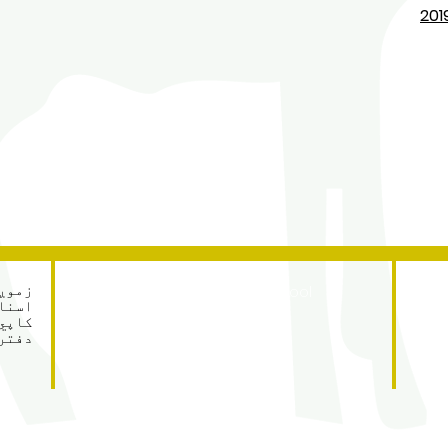
Address
زموږ 
Roe Green Junior School
Princes Avenue
کاپي 
Kingsbury
دفتر 
London
NW9 9JL