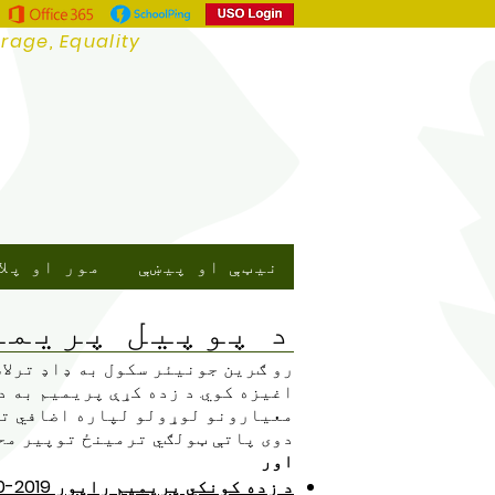
urage, Equality
نیټې او پیښې
مور او پلا
د پوپیل پریمی
رو ګرین جونیئر سکول به ډاډ ترلا
اغیزه کوي. د زده کړې پریمیم به د
معیارونو لوړولو لپاره اضافي تعل
دوی پاتې ټولګي ترمینځ توپیر مح
اور
د زده کونکي پریمیم راپور 2019-2020