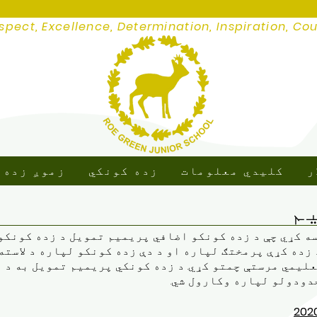
spect, Excellence, Determination, Inspiration, Co
ر
کلیدي معلومات
زده کونکي
زموږ زده 
م
سه کړي چې د زده کونکو اضافي پریمیم تمویل د زده کونکو
 زده کړې پرمختګ لپاره او د دې زده کونکو لپاره د لاسته
یمي مرستې چمتو کړي. د زده کونکي پریمیم تمویل به د دې
دودولو لپاره وکارول شي.