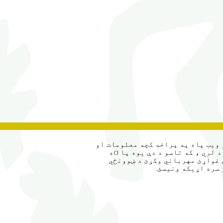
ویب پاه په پراخه کچه معلومات او
اسناد لري ، که تاسو د دې یوه پا aه
غواړئ مهرباني وکړئ د ښوونځي
سره اړیکه ونیسئ.