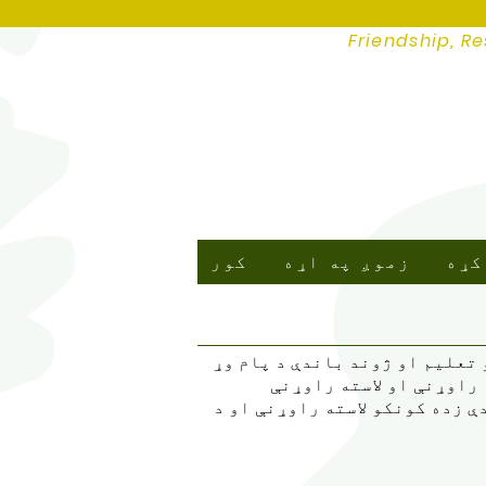
Friendship, Re
کړه
زموږ په اړه
کور
 تعلیم او ژوند باندې د پام وړ
 راوړنې او لاسته راوړنې
 زده کونکو لاسته راوړنې او د