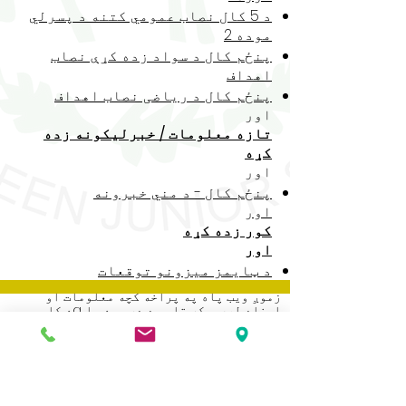
د 5 کال نصاب عمومي کتنه د پسرلي
موده 2
پنځم کال د سواد زده کړې نصاب
اهداف
پنځم کال د ریاضی نصاب اهداف
اور
تازه معلومات / خبرلیکونه زده
کړه
اور
پنځم کال - د مني خبرونه
اور
کور زده کړه
اور
د ټایمز میزونو توقعات
زموږ ویب پاه په پراخه کچه معلومات او
اسناد لري ، که تاسو د دې یوه پا aه کاپي
غواړئ مهرباني وکړئ د ښوونځي دفتر سره
اړیکه ونیسئ.
Address
Roe Green Junior School