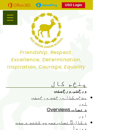
Friendship, Respect,
Excellence, Determination,
Inspiration, Courage, Equality
پنځم کال
ورځنی ورځینۍ
پنځم کال ورځني ورځینۍ
اور
د نصاب Overviews
اور
د کال 5 نصاب عمومي کتنه د مني
دوره 1