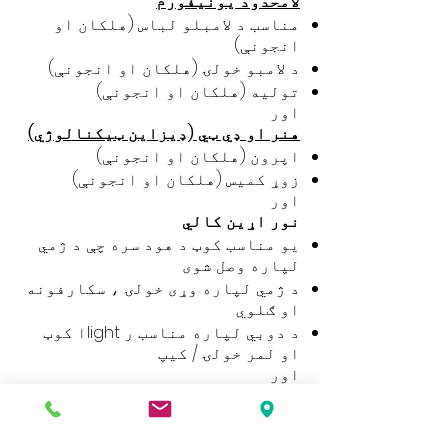
لامحدود یونیفورم
مناسب د لامبلو لباس (هلکان او
انجونې)
د لامبو خولۍ (هلکان او انجونې)
تولیه (هلکان او انجونې)
اور
هنر او ډي ټي (ډیزاین ټیکنالوژي)
اپرون (هلکان او انجونې)
زوړ کمیس (هلکان او انجونې)
اور
نور اړین کالي
یو مناسب کوټ د هود سره چې د ژمي
لپاره وصل شوی
د ژمي لپاره وړی خولۍ ، سکارفونه
او ګلوي
د دوبي لپاره مناسب ر lightا کوټ
او لمر خولۍ / کیپ
اور
ټول یونیفارم د کینګسبي های روډ
له پلورنځیو څخه اخیستل کیدی شي.
مهرباني وکړئ ډاډ ترلاسه کړئ چې