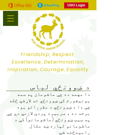
Friendship, Respect,
Excellence, Determination,
Inspiration, Courage, Equality
د ښوونځي لباس
دا مهمه ده چې ماشومان په سمه
یونیفورم کې ښوونځي ته لاړشي ځکه
چې دا د ښوونځي د مقرراتو یوه
برخه ده ، سربیره پردې لازمي دي چې
په ټیټ ښوونځي (ماشومانو) کې د
ماشومانو لپاره ښه مثال
رامینځته شي.