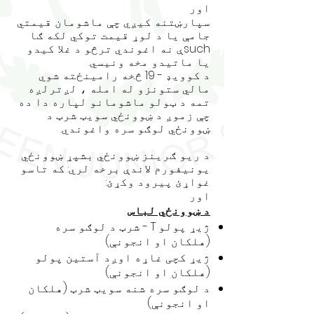
اور
سپارښتنه کیږي چې ماشومان قیمتي
جامې یا د لوړ قیمت توکي لکه ګا
suchې نه اغوندي ترڅو د غلا کیدو
یا ماتیدو مخه ونیسي.
د کوویډ - 19 څخه رامینځته شوي
مالي ستونزو له امله ، لږترلږه
تمه د ټولو ماشومانو لپاره دا ده
چې زموږ د ښوونځي سویټ شرټ د
ښوونځي لوګو سره واغوندي.
د ریو ګرینز ښوونځي بشپړ ښوونځي
یونیفورم لاندې برخه لري: که تاسو
غواړئ پیرود وکړئ:
اور
د ښوونځي لباس
ژیړ پولو T - شرټ د لوګو سره
(هلکان او انجونې)
ژیړ کچی غاړه اوږد آستین پولو
(هلکان او انجونې)
د لوګو سره شنه سویټ شرټ (هلکان
او انجونې)