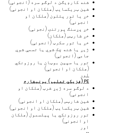
شنه کارډیګن د لوګو سره (انجونې)
شین ټریکسایټ (هلکان او انجونې)
خړ یا تور پتلون (هلکان او
انجونې)
خړ پړسنګ پورتنۍ (نجونې)
خړ شارټس (هلکان)
خړ یا تور سکرټ (انجونې)
ژیړ یا شنه چک شوي یا تسمې شوې
جامې (انجونې)
تور یا سپین بوټان یا روزونکي
(هلکان او انجونې)
اور
PE (فزیکي تعلیم) یونیفارم
د لوګو سره ژیړ شرټ (هلکان او
انجونې)
شین شارټس (هلکان او انجونې)
شین ټریکسایټ (هلکان او انجونې)
تور روزونکي یا پیلسمول (هلکان
او انجونې)
اور