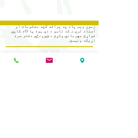
زموږ ویب پاه په پراخه کچه معلومات او
اسناد لري ، که تاسو د دې یوه پا aه کاپي
غواړئ مهرباني وکړئ د ښوونځي دفتر سره
اړیکه ونیسئ.
Address
Roe Green Junior School
Princes Avenue
Kingsbury
London
NW9 9JL
Contact Us
Tel No:
0208 204 5221
Tel No Extension: 2
Email:
admin@rgjs.brent.sch.uk
Website:
www.rgjs.brent.sch.uk