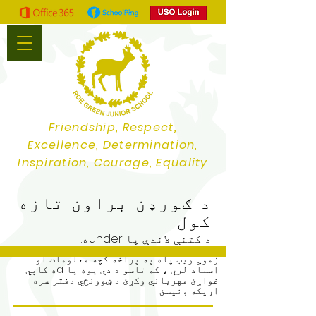
Friendship, Respect,
Excellence, Determination,
Inspiration, Courage, Equality
د ګورډن براون تازه
کول
د کتنې لاندې پا underه.
زموږ ویب پاه په پراخه کچه معلومات او
اسناد لري ، که تاسو د دې یوه پا aه کاپي
غواړئ مهرباني وکړئ د ښوونځي دفتر سره
اړیکه ونیسئ.