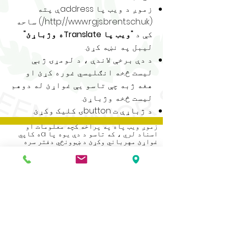
زموږ د ویب پا addressې پته
(
http://www.rgjs.brent.sch.uk/)
ساحه
کې د
"ویب پا Translateه وژباړئ"
لیبل په نښه کړئ.
د دې برخې لاندې ، د لومړۍ ژبې
لیست څخه انګلیسي غوره کړئ او
هغه ژبه چې تاسو یې غواړئ له دوهم
لیست څخه وژباړئ.
د ژباړې ت buttonۍ کلیک وکړئ.
زموږ ویب پاه په پراخه کچه معلومات او
اسناد لري ، که تاسو د دې یوه پا aه کاپي
غواړئ مهرباني وکړئ د ښوونځي دفتر سره
اړیکه ونیسئ.
Address
Roe Green Junior School
Princes Avenue
Kingsbury
London