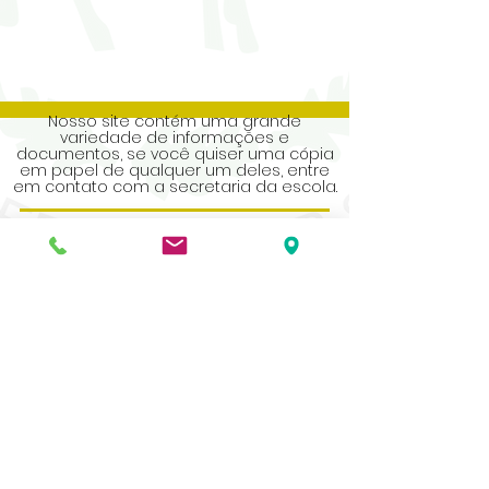
Nosso site contém uma grande
variedade de informações e
documentos, se você quiser uma cópia
em papel de qualquer um deles, entre
em contato com a secretaria da escola.
Address
Roe Green Junior School
Princes Avenue
Kingsbury
London
NW9 9JL
Contact Us
Tel No:
0208 204 5221
Tel No Extension: 2
Email:
admin@rgjs.brent.sch.uk