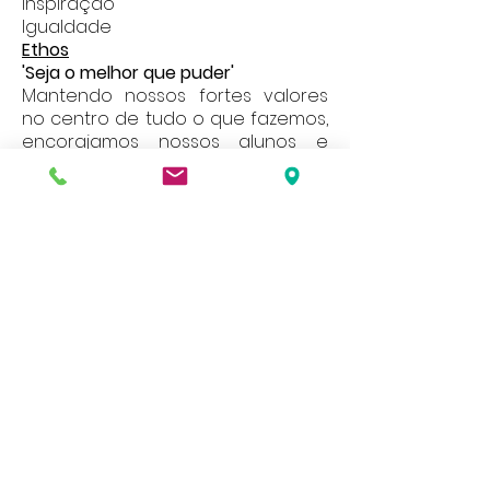
Inspiração
Igualdade
Ethos
'Seja o melhor que puder'
Mantendo nossos fortes valores
no centro de tudo o que fazemos,
encorajamos nossos alunos e
funcionários a sempre darem o
melhor em tudo o que fazem,
Nosso site contém uma grande
variedade de informações e
documentos, se você quiser uma cópia
em papel de qualquer um deles, entre
em contato com a secretaria da escola.
Address
Roe Green Junior School
Princes Avenue
Kingsbury
London
NW9 9JL