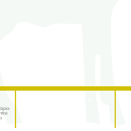
Address
e
Roe Green Junior School
Princes Avenue
ópia
Kingsbury
ntre
a
London
NW9 9JL