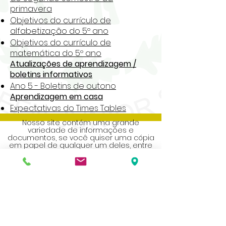
primavera
Objetivos do currículo de
alfabetização do 5º ano
Objetivos do currículo de
matemática do 5º ano
Atualizações de aprendizagem /
boletins informativos
Ano 5 - Boletins de outono
Aprendizagem em casa
Expectativas do Times Tables
Nosso site contém uma grande
variedade de informações e
documentos, se você quiser uma cópia
em papel de qualquer um deles, entre
em contato com a secretaria da escola.
Address
Roe Green Junior School
Princes Avenue
Kingsbury
London