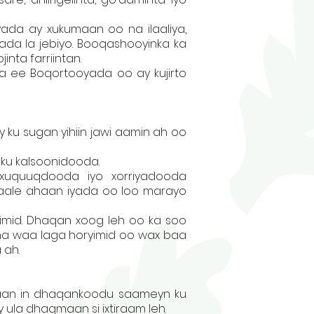
da ay xukumaan oo na ilaaliya,
ada la jebiyo. Booqashooyinka ka
nta farriintan.
ee Boqortooyada oo ay kujirto
 ku sugan yihiin jawi aamin ah oo
ku kalsoonidooda.
xuquuqdooda iyo xorriyadooda
saale ahaan iyada oo loo marayo
 yimid. Dhaqan xoog leh oo ka soo
a waa laga horyimid oo wax baa
 ah.
taan in dhaqankoodu saameyn ku
la dhaqmaan si ixtiraam leh.