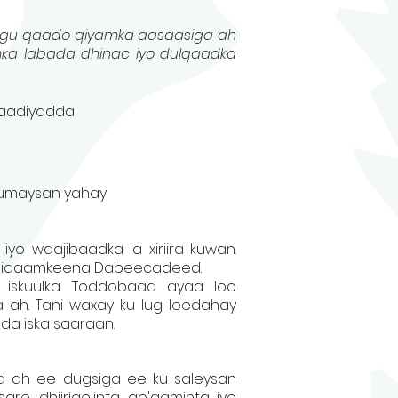
loogu qaado qiyamka aasaasiga ah
aamka labada dhinac iyo dulqaadka
raadiyadda
 rumaysan yahay
o waajibaadka la xiriira kuwan.
ay Nidaamkeena Dabeecadeed.
iskuulka. Toddobaad ayaa loo
ah. Tani waxay ku lug leedahay
da iska saaraan.
a ah ee dugsiga ee ku saleysan
re, dhiirigelinta, go'aaminta iyo