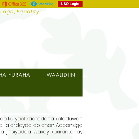
urage, Equality
HA FURAHA
WAALIDIIN
 oo ku yaal xaafadaha kaladuwan
alka ardayda oo dhan. Aqoonsiga
a jinsiyadda waxay kuxirantahay