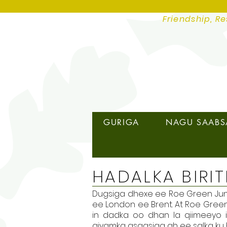
Friendship, Re
GURIGA
NAGU SAAB
HADALKA BIRIT
Dugsiga dhexe ee Roe Green Jun
ee London ee Brent. At Roe Gre
in dadka oo dhan la qiimeeyo i
qiyamka asaasiga ah ee salka ku