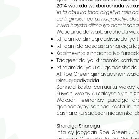
2014 waaxda waxbarashadu waxay s
'In la abuuro lana hirgeliyo ra
ee Ingiriiska ee dimuqraadiyadda
kuwa haysta diimo iyo aaminsana
Wasaaradda waxbarashadu waxay 
Ixtiraamka dimuqraadiyadda iy
Ixtiraamida aasaaska sharciga l
Kaalmeynta sinnaanta iyo furs
Taageerida iyo ixtiraamka xorri
Ixtiraamida iyo u dulqaadashada 
At Roe Green qiimayaashan waxaa
Dimuqraadiyadda
Sannad kasta carruurtu waxay g
Kuwani waxay ku saleysan yihiin
Waxaan leenahay guddiga ard
qoondeeyey sannad kasta in ca
casharo ku saabsan nidaamka, do
Sharciga Sharciga
Inta ay joogaan Roe Green Jun
qiyamka Olombikada iyo Naafada, 