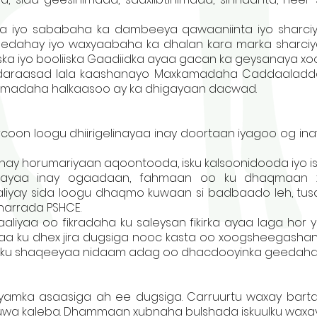
a iyo sababaha ka dambeeya qawaaniinta iyo sharciya
leedahay iyo waxyaabaha ka dhalan kara marka sharciy
iska iyo booliiska Gaadiidka ayaa gacan ka geysanaya xooji
araasad lala kaashanayo Maxkamadaha Caddaaladda 
madaha halkaasoo ay ka dhigayaan dacwad.
rcoon loogu dhiirigelinayaa inay doortaan iyagoo og inay
ay horumariyaan aqoontooda, isku kalsoonidooda iyo is
linayaa inay ogaadaan, fahmaan oo ku dhaqmaan 
liyay sida loogu dhaqmo kuwaan si badbaado leh, tu
arrada PSHCE.
laaliyaa oo fikradaha ku saleysan fikirka ayaa laga hor
a ku dhex jira dugsiga nooc kasta oo xoogsheegashan
loo ku shaqeeyaa nidaam adag oo dhacdooyinka geedaha
qiyamka asaasiga ah ee dugsiga. Carruurtu waxay bar
wa kaleba. Dhammaan xubnaha bulshada iskuulku waxay u