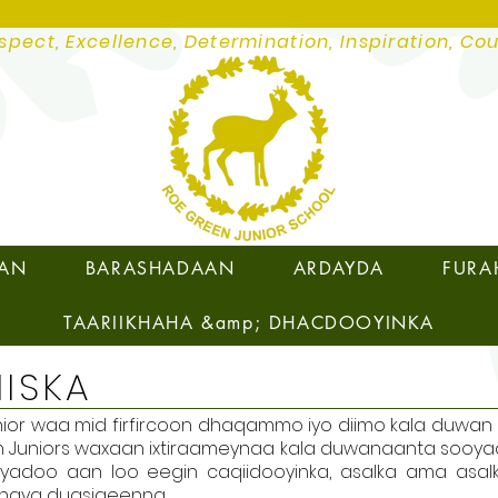
spect, Excellence, Determination, Inspiration, Co
SAN
BARASHADAAN
ARDAYDA
FURA
TAARIIKHAHA &amp; DHACDOOYINKA
IISKA
ior waa mid firfircoon dhaqammo iyo diimo kala duwan
en Juniors waxaan ixtiraameynaa kala duwanaanta sooya
yadoo aan loo eegin caqiidooyinka, asalka ama asalk
 haya dugsigeenna.