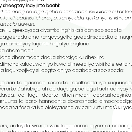
heegtay inay jirto baahi:
jo cad oo adag oo laga qabo dhammaan iskuulada si kor 
, ku dhaqanka sharciga, xorriyadda qofka iyo is ixtir
an kala duwan.
ku qeexaysaa qiyamka Ingiriiska sidan soo socota:
o taageerada ama ka-qaybgalka geeddi-socodka dimuq
aga sameeyay lagana hirgaliyo England
adda dhammaan
yadaha dhammaan dadka sharciga ku dhex jira
diimaha kaladuwan iyo kuwa diimeed iyo wixii kale ee la
 lagu xoojiyay si joogto ah iyo qaababka soo socda:
o'aan ka gaaraan xeerarka fasalkooda iyo xuquuqda iy
 Xeerarka Dahabiga ah ee dugsiga, oo lagu faahfaahiy
ayda, oo lagu doorto dhammaan doorashooyinka 
rruurta la baro hannaanka doorashada dimoqraadiga 
odaha fasalka iyo ololeyaasha ay carruurtu mas'uuliyad
iors, ardayda waxaa wax lagu baraa qiyamka asaasig
sida geesinimada, saaxiibtinimada, sinnaanta, heer sa