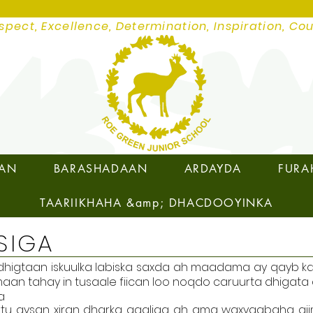
spect, Excellence, Determination, Inspiration, Co
SAN
BARASHADAAN
ARDAYDA
FURA
TAARIIKHAHA &amp; DHACDOOYINKA
SIGA
higtaan iskuulka labiska saxda ah maadama ay qayb ka 
n tahay in tusaale fiican loo noqdo caruurta dhigata d
a
urtu aysan xiran dharka qaaliga ah ama waxyaabaha qi