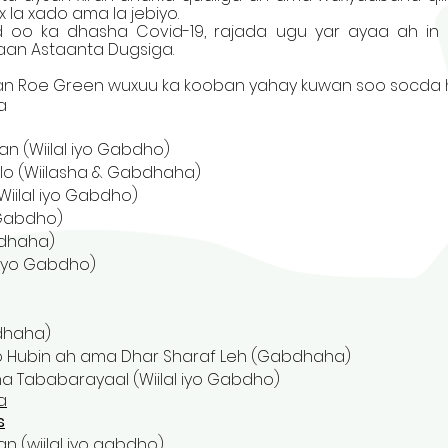
x la xado ama la jebiyo.
oo ka dhasha Covid-19, rajada ugu yar ayaa ah in
aan Astaanta Dugsiga.
n Roe Green wuxuu ka kooban yahay kuwan soo socda had
a
n ​​(Wiilal iyo Gabdho)
olo (Wiilasha & Gabdhaha)
Wiilal iyo Gabdho)
(Gabdho)
bdhaha)
 iyo Gabdho)
dhaha)
 Hubin ah ama Dhar Sharaf Leh (Gabdhaha)
ababarayaal (Wiilal iyo Gabdho)
a
s
​​(wiilal iyo gabdho)