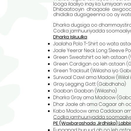
looga ilaaliyo inay ka lumiyaan wa
Dhibaatooyin dhaqaale awgood 
dhididka dugsigeenna oo ay wat
Dharka dugsiga oo dhammaystira
Codka jamhuuriyadda soomaaliy
Dharka Iskuulka
Jaalaha Polo T-Shirt oo wata astaa
Jaale Yeerar Neck Long Sleeve P
Green Sweatshirt oo leh astaan ​​(
Green Cardigan oo leh astaan ​​
Green Tracksuit (Wiilasha iyo Ga
Surwaal Cawl ama Madow (Wiilal
Gray Legging Gott (Gabdhaha)
Gaaban Gaaban (Wiilasha)
Dharka Gray ama Madoow (Gab
Dhar Jaale ah ama Cagaar ah oo
Kabo Madoow ama Caddaan ama T
Codka jamhuuriyadda soomaaliy
PE (Waxbarashada Jirdhiska) Labbi
Funaanad huruud ah oo leh astaan 