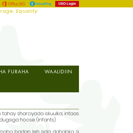
urage, Equality
HA FURAHA
WAALIDIIN
tahay sharciyada iskuulka, intaas
ugsiga hoose (Infants).
imaha badan leh sida dahabka si