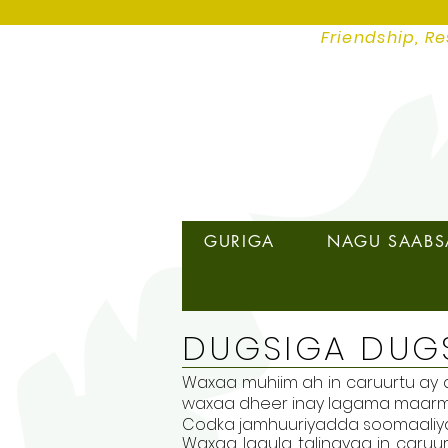
Friendship, Re
GURIGA
NAGU SAAB
DUGSIGA DUG
Waxaa muhiim ah in caruurtu ay d
waxaa dheer inay lagama maarmaa
Codka jamhuuriyadda soomaaliy
Waxaa lagula talinayaa in caru