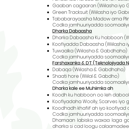
Gaaban cagaaran (Wiilasha iyo
Green Tracksuit (Wiilasha iyo Ga
Tababarayaasha Madow ama Plims
Codka jamhuuriyadda soomaaliy
Dharka Dabaasha
Dharka Dabaasha Ku habboon (W
Koofiyadda Dabaasha (Wiilasha 
Tuwaalka (Wiilasha & Gabdhaha)
Codka jamhuuriyadda soomaaliy
Farshaxanka & DT (Teknolojiyada
Dabaqa (Wiilasha & Gabdhaha)
Shaati hore (Wiilal & Gabdho)
Codka jamhuuriyadda soomaaliy
Dharka kale ee Muhiimka ah
Koodh ku habboon oo leh dabool ku
Koofiyadaha Woolly, Scarves iyo gal
Koodhadh khafiif ah iyo koofiya
Codka jamhuuriyadda soomaaliy
Dhamaan labiska waxaa laga g
dharka si cad loogu calaamadee