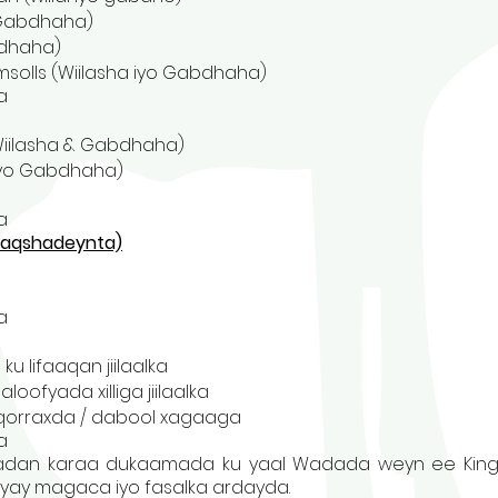
 Gabdhaha)
bdhaha)
olls (Wiilasha iyo Gabdhaha)
a
iilasha & Gabdhaha)
iyo Gabdhaha)
a
 Naqshadeynta)
a
 lifaaqan jiilaalka
oofyada xilliga jiilaalka
d qorraxda / dabool xagaaga
a
adan karaa dukaamada ku yaal Wadada weyn ee Kings
yay magaca iyo fasalka ardayda.