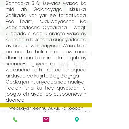
Sannadka 3-6; Kuwaas waxaa ka
mid ah Golahayaga Iskuulka,
Safiirada yar yar ee taraafikada,
Eco Team, Isuduwayaasha iyo
Saaxiibadeena Ciyaaraha - waqti
u qaado si aad u aragto waxa ay
ku jiraan si bulshada dugsiyadeena
ay uga sii wanaajiyaan. Waxa kale
oo aad ka heli kartaa sawirrada
dhammaan kulammada la qabtay
sannad-dugsiyeedka oo dhan
waxaadna arki kartaa shaqada
ardayda ee ku jirta Blog Blog-ga.
Codka jamhuuriyadda soomaaliya
Fadlan isha ku hay qaybtaan, si
joogto ah ayaa loo cusbooneysiin
doonaa
Websaydhkeennu wuxuu ka kooban
yahay macluumaad iyo dukumiintiyo kala
duwan, haddii aad u baahan tahay nuqul
warqad ah oo mid ka mid ah fadlan la
xiriir xafiiska dugsiga.