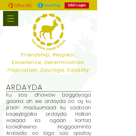
Friendship, Respect,
Excellence, Determination,
Inspiration, Courage, Equality
ARDAYDA
Ku soo dhowow boggayaga
gaarka ah ee ardayda oo ay ku
jiraan macluumaad ku saabsan
kaqeybgalka ardayda. Halkan
waxaad ka ogaan kartaa
kooxaheena Hoggaaminta
Ardayda oo laga soo qaatay