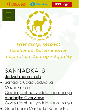
Friendship, Respect,
Excellence, Determination,
Inspiration, Courage, Equality
SANNADKA 6
Jadwal maalinle ah
Sanadka 6aad Jadwalka
Maalinlaha ah
Codka jamhuuriyadda soomaaliya
manhajka Overviews
Codka jamhuuriyadda soomaaliya
Guudmarka Manhajka Sannadka