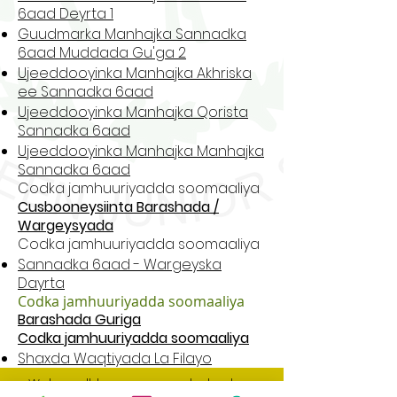
6aad Deyrta 1
Guudmarka Manhajka Sannadka
6aad Muddada Gu'ga 2
Ujeeddooyinka Manhajka Akhriska
ee Sannadka 6aad
Ujeeddooyinka Manhajka Qorista
Sannadka 6aad
Ujeeddooyinka Manhajka Manhajka
Sannadka 6aad
Codka jamhuuriyadda soomaaliya
Cusbooneysiinta Barashada /
Wargeysyada
Codka jamhuuriyadda soomaaliya
Sannadka 6aad - Wargeyska
Dayrta
Codka jamhuuriyadda soomaaliya
Barashada Guriga
Codka jamhuuriyadda soomaaliya
Shaxda Waqtiyada La Filayo
Websaydhkeennu wuxuu ka kooban