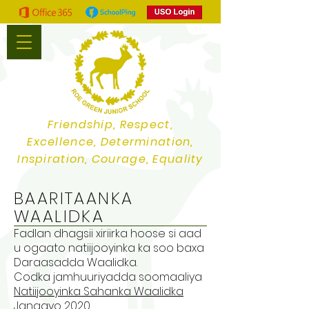
Friendship, Respect,
Excellence, Determination,
Inspiration, Courage, Equality
BAARITAANKA
WAALIDKA
Fadlan dhagsii xiriirka hoose si aad
u ogaato natiijooyinka ka soo baxa
Daraasadda Waalidka.
Codka jamhuuriyadda soomaaliya
Natiijooyinka Sahanka Waalidka
Janaayo 2020