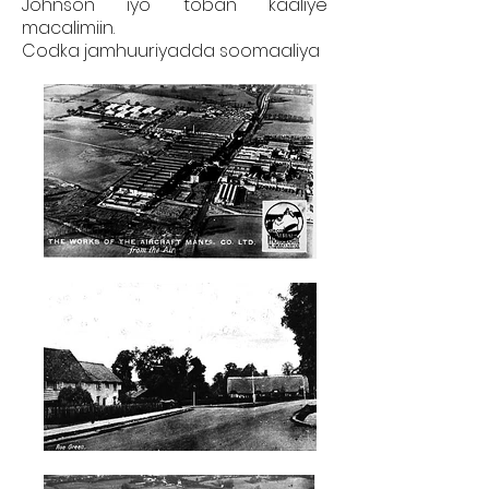
Johnson iyo toban kaaliye
macalimiin.
Codka jamhuuriyadda soomaaliya