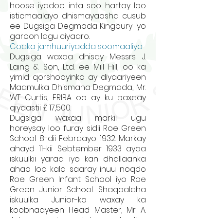
hoose iyadoo inta soo hartay loo
isticmaalayo dhismayaasha cusub
ee Dugsiga Degmada Kingbury iyo
garoon lagu ciyaaro.
Codka jamhuuriyadda soomaaliya
Dugsiga waxaa dhisay Messrs. J.
Laing & Son, Ltd. ee Mill Hill, oo ka
yimid qorshooyinka ay diyaariyeen
Maamulka Dhismaha Degmada, Mr.
WT Curtis, FRIBA oo ay ku baxday
qiyaastii £ 17,500.
Dugsiga waxaa markii ugu
horeysay loo furay sidii Roe Green
School 8-dii Febraayo 1932. Markay
ahayd 11-kii Sebtember 1933 ayaa
iskuulkii yaraa iyo kan dhallaanka
ahaa loo kala saaray inuu noqdo
Roe Green Infant School iyo Roe
Green Junior School. Shaqaalaha
iskuulka Junior-ka waxay ka
koobnaayeen Head Master, Mr. A.