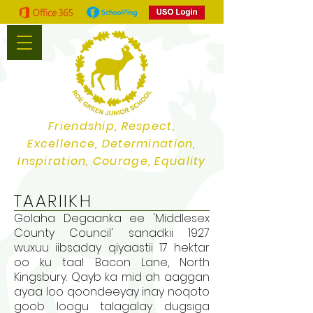
Friendship, Respect,
Excellence, Determination,
Inspiration, Courage, Equality
TAARIIKH
Golaha Degaanka ee 'Middlesex
County Council' sanadkii 1927
wuxuu iibsaday qiyaastii 17 hektar
oo ku taal Bacon Lane, North
Kingsbury. Qayb ka mid ah aaggan
ayaa loo qoondeeyay inay noqoto
goob loogu talagalay dugsiga