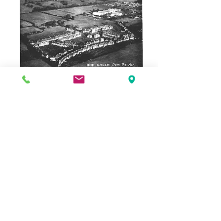
Websaydhkeennu wuxuu ka kooban
yahay macluumaad iyo dukumiintiyo kala
duwan, haddii aad u baahan tahay nuqul
warqad ah oo mid ka mid ah fadlan la
xiriir xafiiska dugsiga.