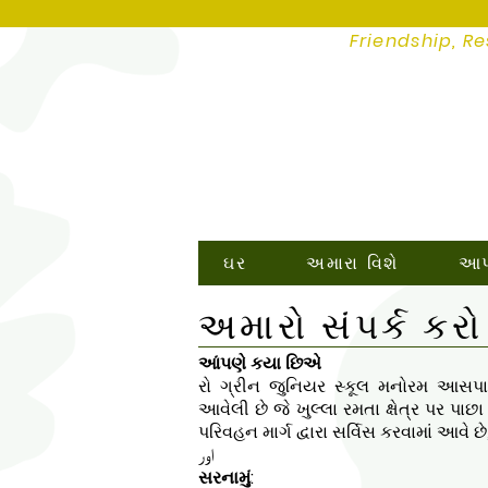
Friendship, Re
ઘર
અમારા વિશે
આપણ
અમારો સંપર્ક કરો
આંપણે કયા છિએ
રો ગ્રીન જુનિયર સ્કૂલ મનોરમ આસપાસ
આવેલી છે જે ખુલ્લા રમતા ક્ષેત્ર પર પાછ
પરિવહન માર્ગ દ્વારા સર્વિસ કરવામાં આવે છે
اور
સરનામું: