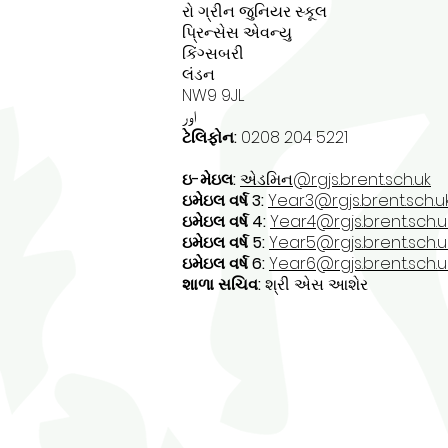
રો ગ્રીન જુનિયર સ્કૂલ
પ્રિન્સેસ એવન્યુ
કિંગ્સબરી
લંડન
NW9 9JL
اور
ટેલિફોન:
0208 204 5221
ઇ-મેઇલ:
એડમિન@rgjs.brent.sch.uk
ઇમેઇલ વર્ષ 3:
Year3@rgjs.brent.sch.u
ઇમેઇલ વર્ષ 4:
Year4@rgjs.brent.sch.u
ઇમેઇલ વર્ષ 5:
Year5@rgjs.brent.sch.u
ઇમેઇલ વર્ષ 6:
Year6@rgjs.brent.sch.u
શાળા સચિવ:
શ્રી એસ આશેર