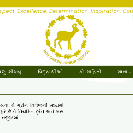
spect, Excellence, Determination, Inspiration, Co
ું શીખવું
વિદ્યાર્થીઓ
કી માહિતી
માતા -
ના રો ગ્રીન વિલેજની મધ્યમાં
ા ફરે છે. તે નિયમિત ટ્રેન અને બસ
, નજીકમાં.