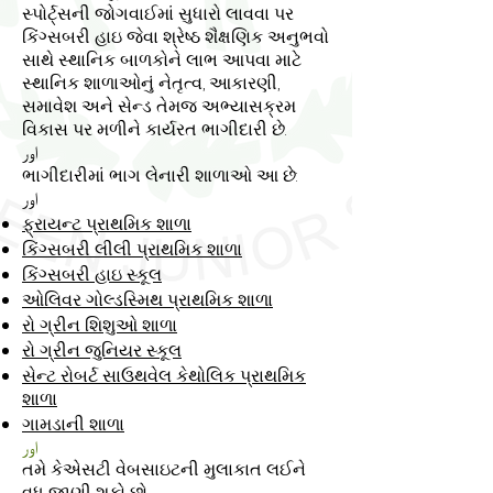
સ્પોર્ટ્સની જોગવાઈમાં સુધારો લાવવા પર
કિંગ્સબરી હાઇ જેવા શ્રેષ્ઠ શૈક્ષણિક અનુભવો
સાથે સ્થાનિક બાળકોને લાભ આપવા માટે
સ્થાનિક શાળાઓનું નેતૃત્વ, આકારણી,
સમાવેશ અને સેન્ડ તેમજ અભ્યાસક્રમ
વિકાસ પર મળીને કાર્યરત ભાગીદારી છે.
اور
ભાગીદારીમાં ભાગ લેનારી શાળાઓ આ છે:
اور
ફ્રાયન્ટ પ્રાથમિક શાળા
કિંગ્સબરી લીલી પ્રાથમિક શાળા
કિંગ્સબરી હાઇ સ્કૂલ
ઓલિવર ગોલ્ડસ્મિથ પ્રાથમિક શાળા
રો ગ્રીન શિશુઓ શાળા
રો ગ્રીન જુનિયર સ્કૂલ
સેન્ટ રોબર્ટ સાઉથવેલ કેથોલિક પ્રાથમિક
શાળા
ગામડાની શાળા
اور
તમે કેએસટી વેબસાઇટની મુલાકાત લઈને
વધુ જાણી શકો છો ...