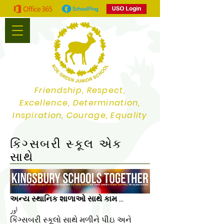
Friendship, Respect,
Excellence, Determination,
Inspiration, Courage, Equality
કિંગ્સબરી સ્કૂલ એક
સાથે
અન્ય સ્થાનિક શાળાઓ સાથે કામ ...
اور
કિંગ્સબરી સ્કૂલો સાથે મળીને પી.ઇ. અને