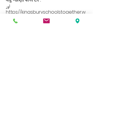
اور
https://kingsburyschoolstogether.w
ordpress.com/
અમારી વેબસાઇટમાં વિવિધ પ્રકારની માહિતી અને
દસ્તાવેજો છે, જો તમને આમાંથી કોઈની કાગળની
નકલ જોઈતી હોય તો કૃપા કરીને શાળાની
officeફિસનો સંપર્ક કરો.
Address
Roe Green Junior School
Princes Avenue
Kingsbury
London
NW9 9JL
Contact Us
Tel No:
0208 204 5221
Tel No Extension: 2
Email:
admin@rgjs.brent.sch.uk
Website:
www.rgjs.brent.sch.uk