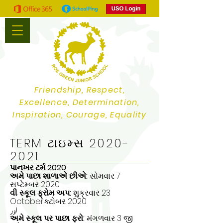
Friendship, Respect,
Excellence, Determination,
Inspiration, Courage, Equality
TERM ટાઇમ્સ
2020-
2021
પાનખર ટર્મ 2020
અમે પાછા શાળાએ છીએ:
સોમવાર 7
સપ્ટેમ્બર 2020
વી સ્કૂલ ફ્રોમ અપ:
શુક્રવાર 23
Octoberક્ટોબર 2020
اور
અમે સ્કૂલ પર પાછા ફરો:
મંગળવાર 3 જી