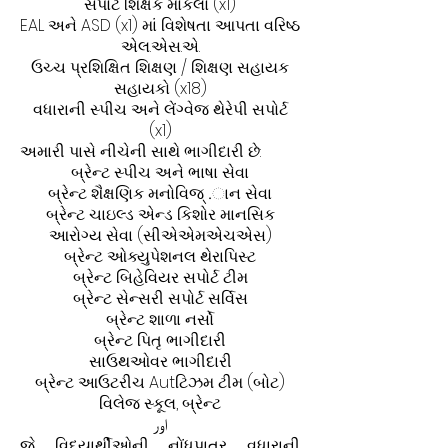
સપોર્ટ શિક્ષક મોકલો (x1)
EAL અને ASD (x1) માં વિશેષતા આપતા વરિષ્ઠ
એલ.એસ.એ.
ઉચ્ચ પ્રશિક્ષિત શિક્ષણ / શિક્ષણ સહાયક
સહાયકો (x18)
વધારાની સ્પીચ અને લેંગ્વેજ થેરેપી સપોર્ટ
(x1)
અમારી પાસે નીચેની સાથે ભાગીદારી છે:
બ્રેન્ટ સ્પીચ અને ભાષા સેવા
બ્રેન્ટ શૈક્ષણિક મનોવિજ્ .ાન સેવા
બ્રેન્ટ ચાઇલ્ડ એન્ડ કિશોર માનસિક
આરોગ્ય સેવા (સીએએમએચએસ)
બ્રેન્ટ ઓક્યુપેશનલ થેરાપિસ્ટ
બ્રેન્ટ બિહેવિયર સપોર્ટ ટીમ
બ્રેન્ટ સેન્સરી સપોર્ટ સર્વિસ
બ્રેન્ટ શાળા નર્સો
બ્રેન્ટ પિતૃ ભાગીદારી
સાઉથઓવર ભાગીદારી
બ્રેન્ટ આઉટરીચ Autટિઝમ ટીમ (બોટ)
વિલેજ સ્કૂલ, બ્રેન્ટ
اور
જે વિદ્યાર્થીઓની નોંધપાત્ર વધારાની