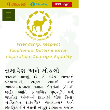
Friendship, Respect,
Excellence, Determination,
Inspiration, Courage, Equality
સમાવેશ અને મોકલો
અમારું માનવું છે કે દરેક બાળકને
પડકારવામાં, સફળ થવાનો અને
અભ્યાસક્રમના તમામ ક્ષેત્રોમાં (તેમની
જાતિ, જાતિ, સામાજિક પૃષ્ઠભૂમિ, ધર્મ,
જાતીય ઓળખને ધ્યાનમાં લીધા વિના)
વ્યક્તિગત, સામાજિક, ભાવનાત્મક અને
શૈક્ષણિક રીતે તેમની સંપૂર્ણ સંભાવના પ્રાપ્ત