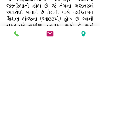
જરૂરિયાતો હોય છે જે તેમના ભણતરમાં
અવરોધો બનાવે છે તેમની પાસે વ્યક્તિગત
શિક્ષણ યોજના (આઇઇપી) હોય છે. આની
સમયાંતરે સમીક્ષા કરવામાં આવે છે અને
પરિવારો, વિદ્યાર્થીઓ અને સ્ટાફના યોગદાન
શામેલ છે.
જો તમે વધારાની જરૂરિયાતો વિશે ચર્ચા કરવા
માંગતા હોવ જેવું લાગે છે કે તમારું બાળક
પ્રસ્તુત કરે છે, તો કૃપા કરીને તેમના વર્ગ
શિક્ષક સાથે વાત કરો અથવા શ્રીમતી એશને
મોકલો નેતા જોવા માટે એપોઇન્ટમેન્ટ બનાવો.
http://www.brent.gov.uk/sen
એક કોપી ડાઉનલોડ કરવા અહીં ક્લિક કરો
રો ગ્રીન જુનિયર સ્કૂલ લોકલ Fફર મોકલો
અમારી વેબસાઇટમાં વિવિધ પ્રકારની માહિતી અને
દસ્તાવેજો છે, જો તમને આમાંથી કોઈની કાગળની
નકલ જોઈતી હોય તો કૃપા કરીને શાળાની
officeફિસનો સંપર્ક કરો.
Address
Roe Green Junior School