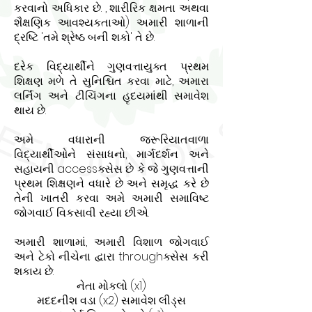
કરવાનો અધિકાર છે. , શારીરિક ક્ષમતા અથવા
શૈક્ષણિક આવશ્યકતાઓ) અમારી શાળાની
દ્રષ્ટિ 'તમે શ્રેષ્ઠ બની શકો' તે છે.
દરેક વિદ્યાર્થીને ગુણવત્તાયુક્ત પ્રથમ
શિક્ષણ મળે તે સુનિશ્ચિત કરવા માટે, અમારા
લર્નિંગ અને ટીચિંગના હૃદયમાંથી સમાવેશ
થાય છે.
અમે વધારાની જરૂરિયાતવાળા
વિદ્યાર્થીઓને સંસાધનો, માર્ગદર્શન અને
સહાયની accessક્સેસ છે કે જે ગુણવત્તાની
પ્રથમ શિક્ષણને વધારે છે અને સમૃદ્ધ કરે છે
તેની ખાતરી કરવા અમે અમારી સમાવિષ્ટ
જોગવાઈ વિકસાવી રહ્યા છીએ.
અમારી શાળામાં, અમારી વિશાળ જોગવાઈ
અને ટેકો નીચેના દ્વારા throughક્સેસ કરી
શકાય છે:
નેતા મોકલો (x1)
મદદનીશ વડા (x2) સમાવેશ લીડ્સ