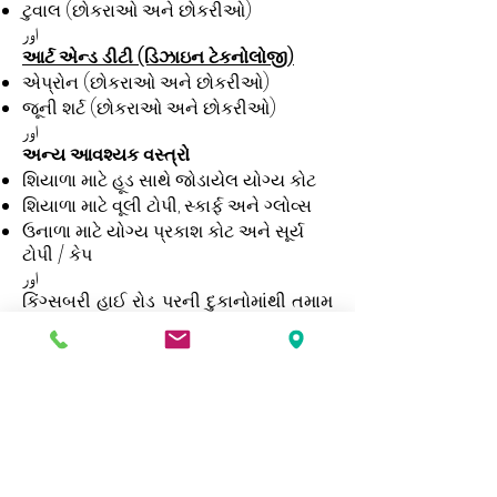
ટુવાલ (છોકરાઓ અને છોકરીઓ)
اور
આર્ટ એન્ડ ડીટી (ડિઝાઇન ટેકનોલોજી)
એપ્રોન (છોકરાઓ અને છોકરીઓ)
જૂની શર્ટ (છોકરાઓ અને છોકરીઓ)
اور
અન્ય આવશ્યક વસ્ત્રો
શિયાળા માટે હૂડ સાથે જોડાયેલ યોગ્ય કોટ
શિયાળા માટે વૂલી ટોપી, સ્કાર્ફ અને ગ્લોવ્સ
ઉનાળા માટે યોગ્ય પ્રકાશ કોટ અને સૂર્ય
ટોપી / કેપ
اور
કિંગ્સબરી હાઈ રોડ પરની દુકાનોમાંથી તમામ
ગણવેશ ખરીદી શકાય છે. કૃપા કરીને ખાતરી
કરો કે બધાં કપડાં વિદ્યાર્થીઓનાં નામ અને
વર્ગ સાથે સ્પષ્ટ રીતે ચિહ્નિત થયેલ છે.
اور