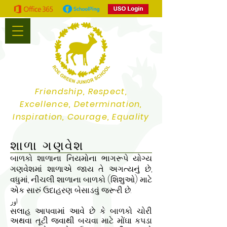
Friendship, Respect,
Excellence, Determination,
Inspiration, Courage, Equality
શાળા ગણવેશ
બાળકો શાળાના નિયમોના ભાગરૂપે યોગ્ય
ગણવેશમાં શાળાએ જાય તે અગત્યનું છે,
વધુમાં, નીચલી શાળાના બાળકો (શિશુઓ) માટે
એક સારું ઉદાહરણ બેસાડવું જરૂરી છે.
اور
સલાહ આપવામાં આવે છે કે બાળકો ચોરી
અથવા તૂટી જવાથી બચવા માટે મોંઘા કપડા