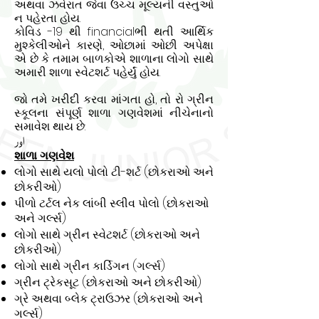
અથવા ઝવેરાત જેવા ઉચ્ચ મૂલ્યની વસ્તુઓ
ન પહેરતા હોય.
કોવિડ -19 થી financialભી થતી આર્થિક
મુશ્કેલીઓને કારણે, ઓછામાં ઓછી અપેક્ષા
એ છે કે તમામ બાળકોએ શાળાના લોગો સાથે
અમારી શાળા સ્વેટશર્ટ પહેર્યું હોય.
જો તમે ખરીદી કરવા માંગતા હો, તો રો ગ્રીન
સ્કૂલના સંપૂર્ણ શાળા ગણવેશમાં નીચેનાનો
સમાવેશ થાય છે:
اور
શાળા ગણવેશ
લોગો સાથે યલો પોલો ટી-શર્ટ (છોકરાઓ અને
છોકરીઓ)
પીળો ટર્ટલ નેક લાંબી સ્લીવ પોલો (છોકરાઓ
અને ગર્લ્સ)
લોગો સાથે ગ્રીન સ્વેટશર્ટ (છોકરાઓ અને
છોકરીઓ)
લોગો સાથે ગ્રીન કાર્ડિગન (ગર્લ્સ)
ગ્રીન ટ્રેકસૂટ (છોકરાઓ અને છોકરીઓ)
ગ્રે અથવા બ્લેક ટ્રાઉઝર (છોકરાઓ અને
ગર્લ્સ)