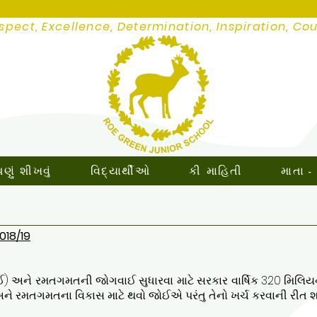
spect, Excellence, Determination, Inspiration, Co
ું શીખવું
વિદ્યાર્થીઓ
કી માહિતી
માતા -
018/19
ીઈ) અને રમતગમતની જોગવાઈ સુધારવા માટે સરકાર વાર્ષિક 320 મિલિયન
રમતગમતના વિકાસ માટે થવો જોઈએ પરંતુ તેનો ખર્ચ કરવાની રીત શાળા