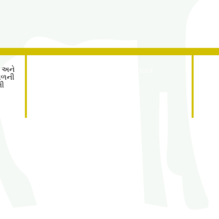
Address
ી અને
Roe Green Junior School
ાગળની
Princes Avenue
ની
Kingsbury
London
NW9 9JL