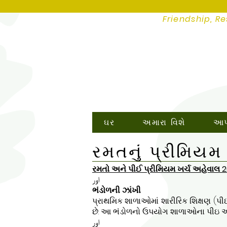
Friendship, Re
ઘર
અમારા વિશે
આપણ
રમતનું પ્રીમિયમ
રમતો અને પીઈ પ્રીમિયમ ખર્ચ અહેવાલ 2
اور
ભંડોળની ઝાંખી
પ્રાથમિક શાળાઓમાં શારીરિક શિક્ષણ (પ
છે. આ ભંડોળનો ઉપયોગ શાળાઓના પીઇ અને 
اور