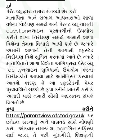
اور
પેરેંટ વ્યૂ દ્વારા તમારા મંતવ્યો શેર કરો
માતાપિતા અને સંભાળ આપનારાઓ, શાળા
વર્ષના કોઈપણ સમયે અને પેરન્ટ વ્યૂ નામની
questionનલાઇન પ્રશ્નાવલીનો ઉપયોગ
કરીને શાળા નિરીક્ષણ સમયે, અમારી શાળા
વિશેના તેમના વિચારો આપી શકે છે. જ્યારે
અમારી શાળાને તેની આગામી sફસ્ટેડ
નિરીક્ષણ વિશે સૂચિત કરવામાં આવે છે, ત્યારે
માતાપિતાને શાળા વિશેના અભિપ્રાય પેરેંટ વ્યૂ
facilityનલાઇન સુવિધાનો ઉપયોગ કરતા
નિરીક્ષકોને આપવા માટે આમંત્રિત કરવામાં
આવશે, કારણ કે આ sફસ્ટેડની પેપર
પ્રશ્નાવલિને બદલે છે. કૃપા કરીને ખાતરી કરો કે
અમારી પાસે તમારી સૌથી અદ્યતન સંપર્ક
વિગતો છે.
કૃપા કરીને
https://parentview.ofsted.gov.uk
પર
ઇમેઇલ સરનામું અને પાસવર્ડ સાથે નોંધણી
કરો
.
એકવાર તમારું લ loginગિન સક્રિય
થઈ જાય, તે પછી ગુંડાગીરી, શિક્ષણની