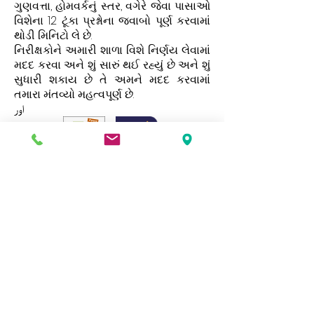
ગુણવત્તા, હોમવર્કનું સ્તર, વગેરે જેવા પાસાઓ
વિશેના 12 ટૂંકા પ્રશ્નોના જવાબો પૂર્ણ કરવામાં
થોડી મિનિટો લે છે.
નિરીક્ષકોને અમારી શાળા વિશે નિર્ણય લેવામાં
મદદ કરવા અને શું સારું થઈ રહ્યું છે અને શું
સુધારી શકાય છે તે અમને મદદ કરવામાં
તમારા મંતવ્યો મહત્વપૂર્ણ છે.
اور
અમારી વેબસાઇટમાં વિવિધ પ્રકારની માહિતી અને
દસ્તાવેજો છે, જો તમને આમાંથી કોઈની કાગળની
નકલ જોઈતી હોય તો કૃપા કરીને શાળાની
officeફિસનો સંપર્ક કરો.
Address
Roe Green Junior School
Princes Avenue
Kingsbury
London