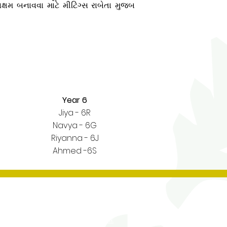
ક્ષમ બનાવવા માટે મીટિંગ્સ રાબેતા મુજબ
Year 6
Jiya - 6R
Navya - 6G
Riyanna - 6J
Ahmed -6S
Contact Us
Tel No:
0208 204 5221
Tel No Extension: 2
Email:
admin@rgjs.brent.sch.uk