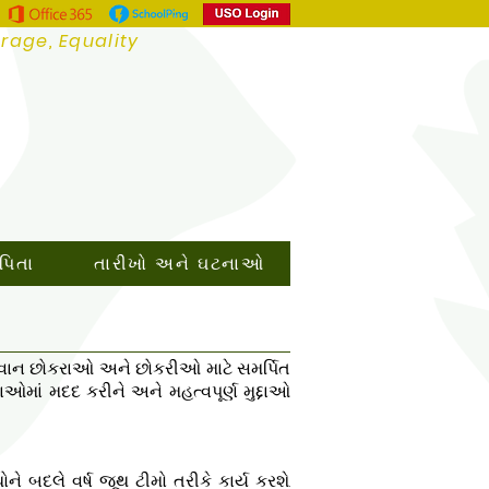
urage, Equality
 પિતા
તારીખો અને ઘટનાઓ
ુ યુવાન છોકરાઓ અને છોકરીઓ માટે સમર્પિત
ઓમાં મદદ કરીને અને મહત્વપૂર્ણ મુદ્દાઓ
ે બદલે વર્ષ જૂથ ટીમો તરીકે કાર્ય કરશે.