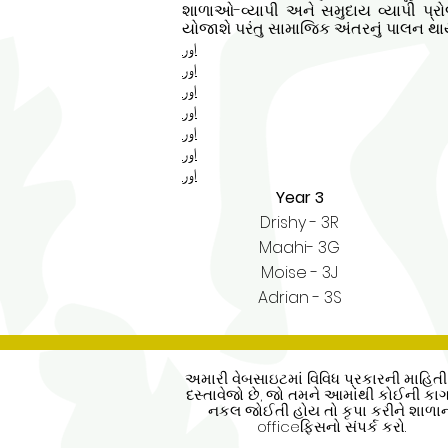
શાળાઓ-વ્યાપી અને સમુદાય વ્યાપી પ્રોજ
યોજાશે પરંતુ સામાજિક અંતરનું પાલન થા
اور
اور
اور
اور
اور
اور
اور
Year 3
Drishy - 3R
Maahi- 3G
Moise - 3J
Adrian - 3S
અમારી વેબસાઇટમાં વિવિધ પ્રકારની માહિત
દસ્તાવેજો છે, જો તમને આમાંથી કોઈની ક
નકલ જોઈતી હોય તો કૃપા કરીને શાળા
officeફિસનો સંપર્ક કરો.