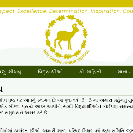
spect, Excellence, Determination, Inspiration, Co
ું શીખવું
વિદ્યાર્થીઓ
કી માહિતી
માતા -
પ
રશીપ પૃષ્ઠ પર આપનું સ્વાગત છે. આ પૃષ્ઠ વર્ષ -6--6 ના અમારા મહેનત
ને એક બીજા પ્રત્યે આદર આપીને, સાથી વિદ્યાર્થીઓને કોઈપણ સમસ્યા
ળ સમુદાયને અસર કરે છે.
ીંગોમાં કાર્યરત છીએ, અમારી શાળા પરિષદ મિશ્ર વર્ષ જૂથ સમિતિ જૂથોન