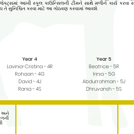
ેક્ટ્સમાં આખી સ્કૂલ કાઉન્સિલની ટીમને સાથે મળીને કાર્ય કરવા સ
ય તે સુનિશ્ચિત કરવા માટે આ ગોઠવણ કરવામાં આવશે.
Year 4
Year 5
​Lavinia-Cristina - 4R
Beatrice - 5R
Rohaan - 4G
Irinia - 5G
David - 4J
Abdurrahman - 5J
Rania - 4S
Dhruvansh - 5S
Address
ી અને
Roe Green Junior School
ાગળની
Princes Avenue
ની
Kingsbury
London