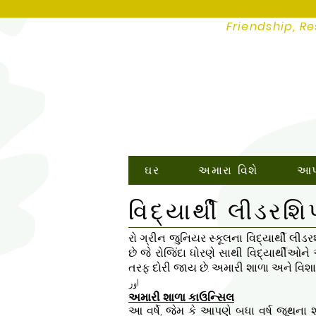
Friendship, Re
ઘર
અમારા વિશે
આપણ
વિદ્યાર્થી લીડરશિ
રો ગ્રીન જુનિયર સ્કૂલના વિદ્યાર્થી લીડ
છે જે રોજિંદા ધોરણે સાથી વિદ્યાર્થીઓ
તરફ દોરી જાય છે. અમારી શાળા અને વિશા
اور
અમારી શાળા કાઉન્સિલ
આ વર્ષે, જેમ કે આપણે બધા વર્ષ જૂથના શ