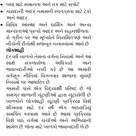
બધા માટે સમાનતા અને તક માટે સપોર્ટ
કાયદાની અંદર તમામની સ્વતંત્રતા માટે ટેકો
અને આદર
વિવિધ આસ્થા અને ધાર્મિક અને અન્ય
માન્યતાઓ પ્રત્યે આદર અને સહનશીલતા
રો ગ્રીન પર આ મૂલ્યોને નિયમિતપણે અને
નીચેની રીતોથી મજબૂત બનાવવામાં આવે છે:
લોકશાહી
દર વર્ષે બાળકો તેમના વર્ગના નિયમો અને આ
સાથે સંકળાયેલા અધિકારો અને
જવાબદારીઓ નક્કી કરે છે. આ અમારી
વર્તણૂક નીતિમાં વિગતવાર શાળાના સુવર્ણ
નિયમો પર આધારિત છે.
અમારી પાસે એક વિદ્યાર્થી પરિષદ છે, જે
સમગ્ર શાળાની ચૂંટણીઓ દ્વારા ચૂંટાયેલી છે.
બાળકોને લોકશાહી ચૂંટણી પ્રક્રિયા વિશે
શીખવવા માટે દર વર્ષે એક અઠવાડિયું
સમર્પિત કરવામાં આવે છે. આમાં પ્રક્રિયા
વિશે પાઠ, વર્ગમાં ચર્ચાઓ અને અભિયાનો
શામેલ છે, જેના માટે બાળકો જવાબદારી લે છે.