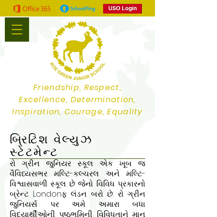
Friendship, Respect,
Excellence, Determination,
Inspiration, Courage, Equality
બ્રિટિશ વેલ્યુઝ
સ્ટેટમેન્ટ
રો ગ્રીન જુનિયર સ્કૂલ એક ખૂબ જ
વૈવિધ્યસભર મલ્ટિ-કલ્ચરલ અને મલ્ટિ-
વિશ્વાસવાળી સ્કૂલ છે જેનો વિવિધ પ્રકારનો
બ્રેન્ટ Londonફ લંડન બરો છે. રો ગ્રીન
જુનિયર્સ પર અમે અમારા બધા
વિદ્યાર્થીઓની પૃષ્ઠભૂમિની વિવિધતાને માન