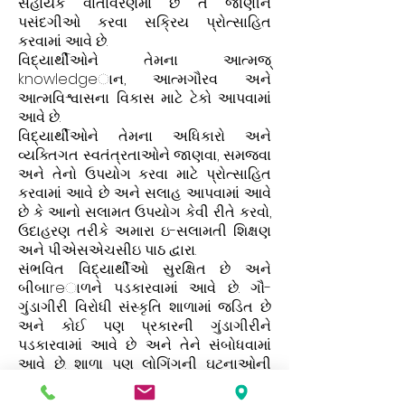
સહાયક વાતાવરણમાં છે તે જાણીને
પસંદગીઓ કરવા સક્રિય પ્રોત્સાહિત
કરવામાં આવે છે.
વિદ્યાર્થીઓને તેમના આત્મજ્
knowledgeાન, આત્મગૌરવ અને
આત્મવિશ્વાસના વિકાસ માટે ટેકો આપવામાં
આવે છે.
વિદ્યાર્થીઓને તેમના અધિકારો અને
વ્યક્તિગત સ્વતંત્રતાઓને જાણવા, સમજવા
અને તેનો ઉપયોગ કરવા માટે પ્રોત્સાહિત
કરવામાં આવે છે અને સલાહ આપવામાં આવે
છે કે આનો સલામત ઉપયોગ કેવી રીતે કરવો,
ઉદાહરણ તરીકે અમારા ઇ-સલામતી શિક્ષણ
અને પીએસએચસીઇ પાઠ દ્વારા.
સંભવિત વિદ્યાર્થીઓ સુરક્ષિત છે અને
બીબાreાળને પડકારવામાં આવે છે. ગૌ-
ગુંડાગીરી વિરોધી સંસ્કૃતિ શાળામાં જડિત છે
અને કોઈ પણ પ્રકારની ગુંડાગીરીને
પડકારવામાં આવે છે અને તેને સંબોધવામાં
આવે છે. શાળા પણ લોગિંગની ઘટનાઓની
એક મજબૂત સિસ્ટમ ચલાવે છે.