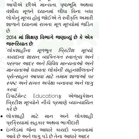
આપીએ છીએ. માન્યતા, પૃષ્ઠભૂમિ અથવા
વંશીય મૂળને ધ્યાનમાં લીધા વિના બધા
લોકોનું મૂલ્ય હોવું જોઈએ તે સ્વીકૃતિ અમારી
શાળાને ધ્યાનમાં રાખતા મૂળ મૂલ્યોમાં જડિત
છે.
2014 માં શિક્ષણ વિભાગે જણાવ્યું છે કે એક
જરૂરિયાત છે:
'લોકશાહીના મૂળભૂત બ્રિટીશ મૂલ્યો,
કાયદાના શાસન, વ્યક્તિગત સ્વાતંત્ર્ય અને
પરસ્પર આદર અને વિવિધ માન્યતાઓ અને
માન્યતાઓ ધરાવતા લોકોની સહનશીલતાને
પ્રોત્સાહન આપવા માટે તમામ શાળાઓ પર
સ્પષ્ટ અને સખત અપેક્ષા બનાવવા અને લાગુ
કરવા.'
ડિપાર્ટમેન્ટ Educationફ એજ્યુકેશન
બ્રિટીશ મૂલ્યોને નીચે પ્રમાણે વ્યાખ્યાયિત
કરે છે:
લોકશાહી માટે માન અને લોકશાહી
પ્રક્રિયામાં સહકાર અથવા ભાગીદારી
ઇંગ્લેંડમાં જેના આધારે કાયદો બનાવવામાં
આવે છે અને લાગુ પડે છે તેના આધારે આદર