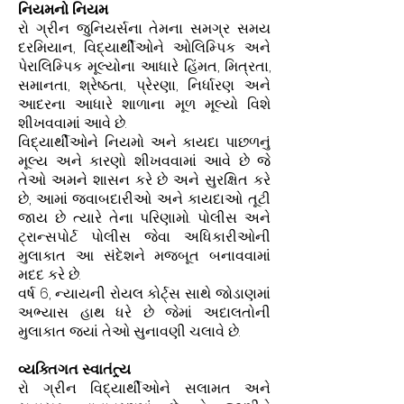
નિયમનો નિયમ
રો ગ્રીન જુનિયર્સના તેમના સમગ્ર સમય
દરમિયાન, વિદ્યાર્થીઓને ઓલિમ્પિક અને
પેરાલિમ્પિક મૂલ્યોના આધારે હિંમત, મિત્રતા,
સમાનતા, શ્રેષ્ઠતા, પ્રેરણા, નિર્ધારણ અને
આદરના આધારે શાળાના મૂળ મૂલ્યો વિશે
શીખવવામાં આવે છે.
વિદ્યાર્થીઓને નિયમો અને કાયદા પાછળનું
મૂલ્ય અને કારણો શીખવવામાં આવે છે જે
તેઓ અમને શાસન કરે છે અને સુરક્ષિત કરે
છે, આમાં જવાબદારીઓ અને કાયદાઓ તૂટી
જાય છે ત્યારે તેના પરિણામો. પોલીસ અને
ટ્રાન્સપોર્ટ પોલીસ જેવા અધિકારીઓની
મુલાકાત આ સંદેશને મજબૂત બનાવવામાં
મદદ કરે છે.
વર્ષ 6, ન્યાયની રોયલ કોર્ટ્સ સાથે જોડાણમાં
અભ્યાસ હાથ ધરે છે જેમાં અદાલતોની
મુલાકાત જ્યાં તેઓ સુનાવણી ચલાવે છે.
વ્યક્તિગત સ્વાતંત્ર્ય
રો ગ્રીન વિદ્યાર્થીઓને સલામત અને