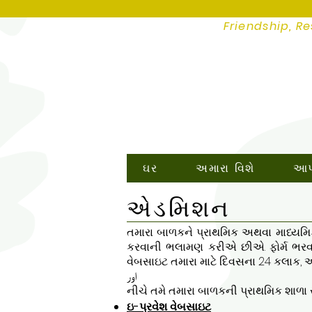
Friendship, Re
ઘર
અમારા વિશે
આપણ
એડમિશન
તમારા બાળકને પ્રાથમિક અથવા માધ્યમિક 
કરવાની ભલામણ કરીએ છીએ. ફોર્મ ભરવા 
વેબસાઇટ તમારા માટે દિવસના 24 કલાક, અ
اور
નીચે તમે તમારા બાળકની પ્રાથમિક શાળા 
ઇ-પ્રવેશ વેબસાઇટ