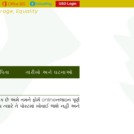
urage, Equality
 પિતા
તારીખો અને ઘટનાઓ
 છે. અમે તમને ફોર્મ onlineનલાઇન પૂર્ણ
યારે તે પોસ્ટમાં ખોવાઈ જશે નહીં અને