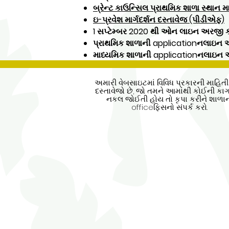
બ્રેન્ટ કાઉન્સિલ પ્રાથમિક શાળા સ્થાન મ
ઇ-પ્રવેશ માર્ગદર્શન દસ્તાવેજ (પીડીએફ)
1 સપ્ટેમ્બર 2020 થી ઓન લાઇન અરજી 
પ્રાથમિક શાળાની applicationનલાઇન અર
માધ્યમિક શાળાની applicationનલાઇન 
અમારી વેબસાઇટમાં વિવિધ પ્રકારની માહિત
દસ્તાવેજો છે, જો તમને આમાંથી કોઈની ક
નકલ જોઈતી હોય તો કૃપા કરીને શાળા
officeફિસનો સંપર્ક કરો.