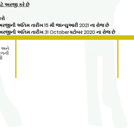
ાટે અરજી કરે છે
કરો
જીની અંતિમ તારીખ 15 મી જાન્યુઆરી 2021 ના ​​રોજ છે
અરજીની અંતિમ તારીખ 31 Octoberક્ટોબર 2020 ના રોજ છે
Address
ી અને
Roe Green Junior School
ાગળની
Princes Avenue
ની
Kingsbury
London
NW9 9JL