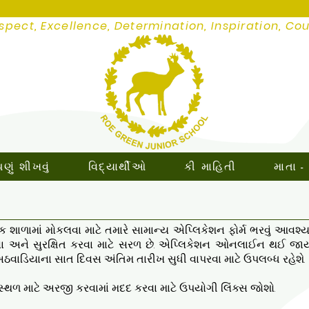
spect, Excellence, Determination, Inspiration, Co
ું શીખવું
વિદ્યાર્થીઓ
કી માહિતી
માતા -
શાળામાં મોકલવા માટે તમારે સામાન્ય એપ્લિકેશન ફોર્મ ભરવું આવશ્યક
અને સુરક્ષિત કરવા માટે સરળ છે. એપ્લિકેશન ઓનલાઈન થઈ જાય ત્
ઠવાડિયાના સાત દિવસ અંતિમ તારીખ સુધી વાપરવા માટે ઉપલબ્ધ રહેશે.
સ્થળ માટે અરજી કરવામાં મદદ કરવા માટે ઉપયોગી લિંક્સ જોશો.