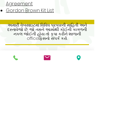
Agreement
Gordon Brown Kit List
અમારી વેબસાઇટમાં વિવિધ પ્રકારની માહિતી અને
દસ્તાવેજો છે, જો તમને આમાંથી કોઈની કાગળની
નકલ જોઈતી હોય તો કૃપા કરીને શાળાની
officeફિસનો સંપર્ક કરો.
Address
Roe Green Junior School
Princes Avenue
Kingsbury
London
NW9 9JL
Contact Us
Tel No:
0208 204 5221
Tel No Extension: 2
Email:
admin@rgjs.brent.sch.uk
Website:
www.rgjs.brent.sch.uk