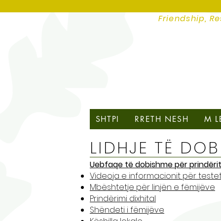
Friendship, Re
SHTPI
RRETH NESH
M L
LIDHJE TË DO
Uebfaqe të dobishme për prindëri
Videoja e informacionit për testet 
Mbështetje për linjën e fëmijëve
Prindërimi dixhital
Shëndeti i fëmijëve