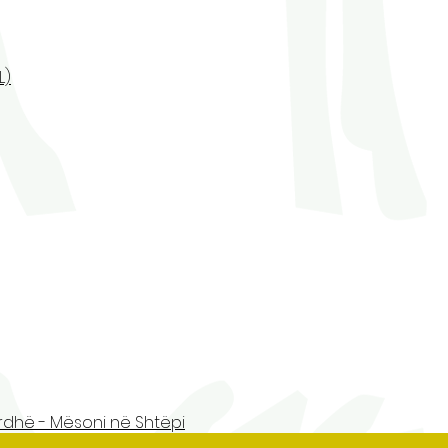
L)
rdhë - Mësoni në Shtëpi