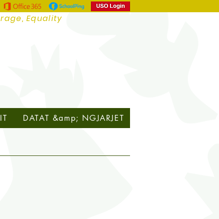
urage, Equality
IT
DATAT &amp; NGJARJET