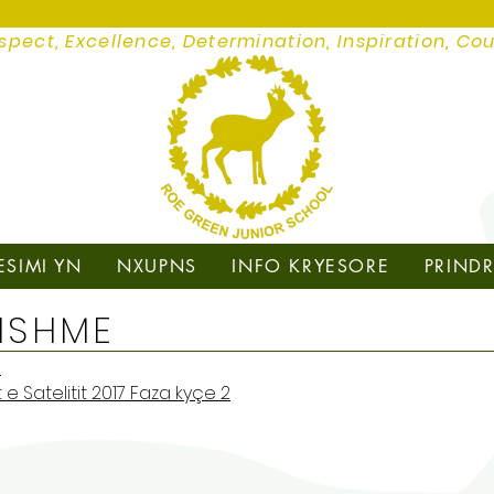
spect, Excellence, Determination, Inspiration, Co
ESIMI YN
NXUPNS
INFO KRYESORE
PRINDR
BISHME
t
e Satelitit 2017 Faza kyçe 2