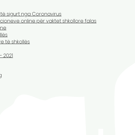
 të sigurt nga Coronavirus
ioneve online për vaktet shkollore falas
ine
llës
 të shkollës
- 2021
g