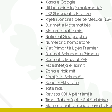
Klasa e Google
Hit butonin - lojë matematikë
KS2 Shkencat e Bitesize
Rrjeti i Londrës për të Mësuar (LGF
Burimet e Matematikës
Matematikat e mia
National Geographic
Numeraria Kombëtare
Yjet Primar të Ligës Premier
Burimet Shkencore Primare
Burimet e Muzeut RAF
Mbështetja e leximit
Zona e riciklimit
Fëmijët e Shkencës
Scout - Aktivitete
Tate Kids
Revista KOHA për fëmijë
Times Tables Yjet e Shkëmbinjve
Matematikat e Trëndafilave të Ba