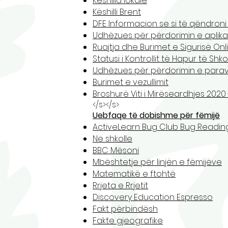
Këshilla lokale
Këshilli Brent
DFE Informacion se si të qëndroni
Udhëzues për përdorimin e aplikac
Ruajtja dhe Burimet e Sigurisë Onl
Statusi i Kontrollit të Hapur të Shko
Udhëzues për përdorimin e parave
Burimet e vezullimit
Broshurë Viti i Mirëseardhjes 2020 
</s></s>
Uebfaqe të dobishme për fëmijë
ActiveLearn Bug Club Bug Readin
Ne shkolle
BBC Mësoni
Mbështetje për linjën e fëmijëve
Matematikë e ftohtë
Rrjeta e Rrjetit
Discovery Education Espresso
Fakt përbindësh
Fakte gjeografike