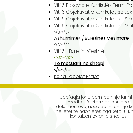
Viti 6 Pasqyra e Kurrikulës Termi P
Viti 6 Objektivat e Kurrikulës së Lex
Viti 6 Objektivat e Kurrikulës së Shk
Viti 6 Objektivat e Kurrikulës së M
</s></s>
Azhurnimet / Buletinet Mësimore
</s></s>
Viti 6 - Buletini Vjeshtë
</s></s>
Të mësuarit në shtëpi
</s></s>
Koha Tabelat Pritjet
Uebfaqja jonë përmban një larmi 
madhe të informacionit dhe
dokumenteve, nëse dëshironi një k
në letër të ndonjërës nga këto, ju lu
kontaktoni zyrën e shkollës.