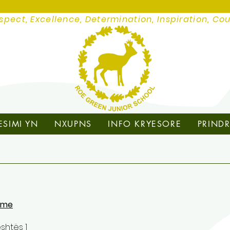
spect, Excellence, Determination, Inspiration, Co
ESIMI YN
NXUPNS
INFO KRYESORE
PRINDR
shme
eshtës 1