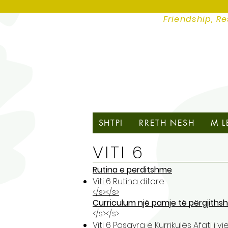
Friendship, Re
SHTPI
RRETH NESH
M L
VITI 6
Rutina e perditshme
Viti 6 Rutina ditore
</s></s>
Curriculum një pamje të përgjith
</s></s>
Viti 6 Pasqyra e Kurrikulës Afati i vj