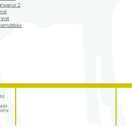
ranveror 2
imit
rimit
atematikës
Address
të
Roe Green Junior School
Princes Avenue
opje
Kingsbury
temi
London
NW9 9JL