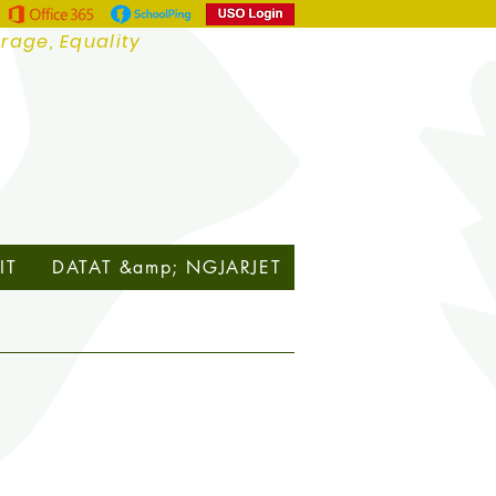
urage, Equality
IT
DATAT &amp; NGJARJET